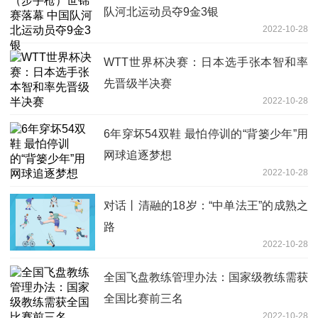
队河北运动员夺9金3银
2022-10-28
WTT世界杯决赛：日本选手张本智和率
先晋级半决赛
2022-10-28
6年穿坏54双鞋 最怕停训的“背篓少年”用
网球追逐梦想
2022-10-28
对话丨清融的18岁：“中单法王”的成熟之
路
2022-10-28
全国飞盘教练管理办法：国家级教练需获
全国比赛前三名
2022-10-28