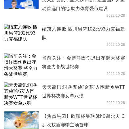
动首选目的地 助力体育强市建设
2022-10-28
结束六连败 四川男篮102比93力克福建
队
2022-10-28
当前关注：金博洋因伤退出花滑大奖赛
将全力备战世锦赛
2022-10-28
天天简讯:国乒五朵“金花”入围新乡WTT
世界杯决赛女单八强
2022-10-28
【焦点热闻】欧联杯曼联3比0谢尔夫 C
罗收获新赛季主场首球