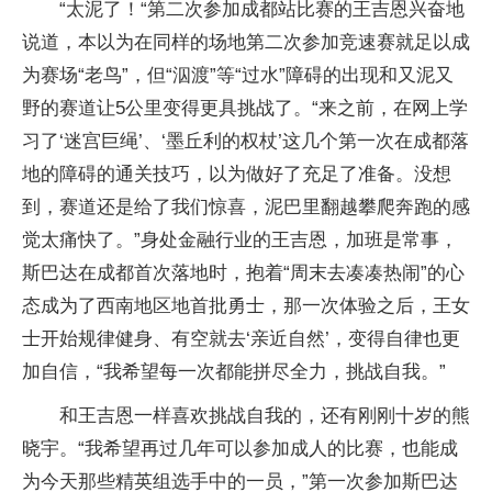
“太泥了！“第二次参加成都站比赛的王吉恩兴奋地
说道，本以为在同样的场地第二次参加竞速赛就足以成
为赛场“老鸟”，但“泅渡”等“过水”障碍的出现和又泥又
野的赛道让5公里变得更具挑战了。“来之前，在网上学
习了‘迷宫巨绳’、‘墨丘利的权杖’这几个第一次在成都落
地的障碍的通关技巧，以为做好了充足了准备。没想
到，赛道还是给了我们惊喜，泥巴里翻越攀爬奔跑的感
觉太痛快了。”身处金融行业的王吉恩，加班是常事，
斯巴达在成都首次落地时，抱着“周末去凑凑热闹”的心
态成为了西南地区地首批勇士，那一次体验之后，王女
士开始规律健身、有空就去‘亲近自然’，变得自律也更
加自信，“我希望每一次都能拼尽全力，挑战自我。”
和王吉恩一样喜欢挑战自我的，还有刚刚十岁的熊
晓宇。“我希望再过几年可以参加成人的比赛，也能成
为今天那些精英组选手中的一员，”第一次参加斯巴达