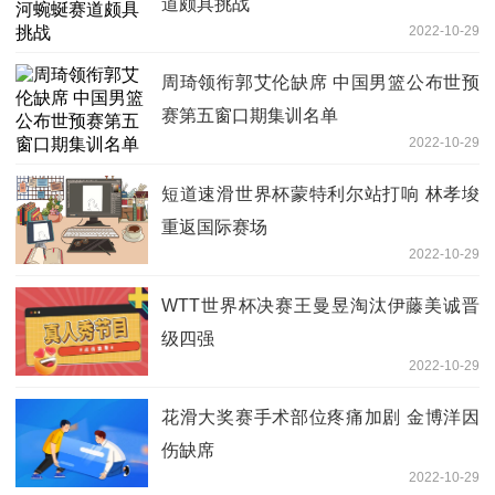
道颇具挑战
2022-10-29
周琦领衔郭艾伦缺席 中国男篮公布世预
赛第五窗口期集训名单
2022-10-29
短道速滑世界杯蒙特利尔站打响 林孝埈
重返国际赛场
2022-10-29
WTT世界杯决赛王曼昱淘汰伊藤美诚晋
级四强
2022-10-29
花滑大奖赛手术部位疼痛加剧 金博洋因
伤缺席
2022-10-29