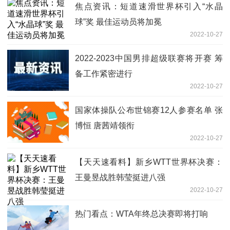
焦点资讯：短道速滑世界杯引入“水晶
球”奖 最佳运动员将加冕
2022-10-27
2022-2023中国男排超级联赛将开赛 筹
备工作紧密进行
2022-10-27
国家体操队公布世锦赛12人参赛名单 张
博恒 唐茜靖领衔
2022-10-27
【天天速看料】新乡WTT世界杯决赛：
王曼昱战胜韩莹挺进八强
2022-10-27
热门看点：WTA年终总决赛即将打响