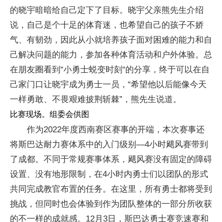
的晓宇暗暗给自己定下了目标。晓宇父亲熊先生介绍
说，自己是个十足的体育迷，也希望自己的孩子不娇
气、有韧劲，因此从小就培养孩子面对困难的能力和自
己解决问题的能力，参加各种体育活动和户外体验。总
在朋友圈看到“小勇士蜕变时刻“的分享，终于可以在自
己家门口让晓宇成为勇士一员，“希望他以后能像今天
一样勇敢、不畏艰难披荆斩棘”，熊先生说道。
比赛现场。组委会供图
作为2022年度西南赛区赛事的开端，本次赛事还
将斯巴达耐力赛体系中的入门级别—4小时飓风赛带到
了成都。不同于常规赛事体系，飓风赛没有固定的障碍
设置、没有地形限制，在4小时内勇士们以团队的形式
共同完成教官布置的任务。在这里，所有勇士都将受到
挑战，但同时也会体验到作为团队整体的一部分所收获
的不一样的成就感。12月3日，斯巴达勇士赛竞速赛和