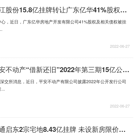
世界速递！珠江股份15.8亿挂牌转让广东亿华41%股权及相关债权
中心，近日，广东亿华房地产开发有限公司41%股权及相关债权被挂
.
2022-06-27
当前观察：平安不动产“借新还旧”2022年第三期15亿公司债票面利率定为4.10%
讯深交所消息，近日，平安不动产有限公司披露2022年公开发行公司
..
2022-06-27
今日热议：南通启东2宗宅地8.43亿挂牌 未设新房限价将于7月26日出让