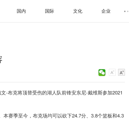
国内
国际
文化
企业
容
文-布克将顶替受伤的湖人队前锋安东尼-戴维斯参加2021
赛季至今，布克场均可以砍下24.7分、3.8个篮板和4.3