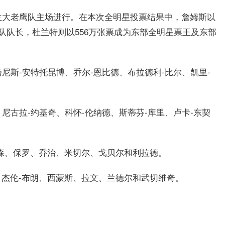
兰大老鹰队主场进行。在本次全明星投票结果中，詹姆斯以
队队长，杜兰特则以556万张票成为东部全明星票王及东部
扬尼斯-安特托昆博、乔尔-恩比德、布拉德利-比尔、凯里-
、尼古拉-约基奇、科怀-伦纳德、斯蒂芬-库里、卢卡-东契
森、保罗、乔治、米切尔、戈贝尔和利拉德。
杰伦-布朗、西蒙斯、拉文、兰德尔和武切维奇。