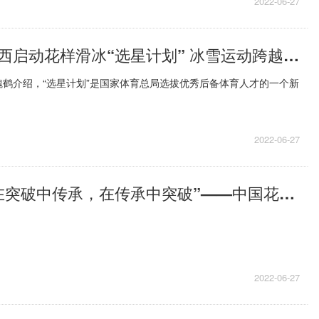
2022-06-27
环球最新：广西启动花样滑冰“选星计划” 冰雪运动跨越式发展
鹤介绍，“选星计划”是国家体育总局选拔优秀后备体育人才的一个新
2022-06-27
每日聚焦：“在突破中传承，在传承中突破”——中国花游“远眺”巴黎奥运会
2022-06-27