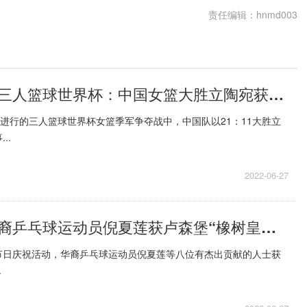
责任编辑：hnmd003
天天新消息丨三人篮球世界杯：中国女篮大胜立陶宛获得季军
晨进行的三人篮球世界杯女篮季军争夺战中，中国队以21：11大胜立
..
2022-06-27
当前速读：华裔乒乓球运动员倪夏莲获卢森堡“橡树皇冠”勋章
节日庆祝活动，华裔乒乓球运动员倪夏莲等八位有杰出贡献的人士获
.