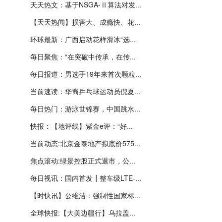
天天热文：基于NSGA-Ⅱ算法对发...
【天天热闻】损害大、成瘾快、花...
环球最新：广西启动花样滑冰“选...
每日聚焦：“在突破中传承，在传...
每日报道：男选手19年来首次颗粒...
当前速读：华裔乒乓球运动员倪夏...
每日热门：游泳世锦赛，中国跳水...
快报：【地评线】紫金e评：“好...
当前动态:北京金泰地产拟底价575...
焦点滚动:绿景控股正式退市，公...
每日视讯：国内首发┃整车级LTE-...
【时快讯】公维洁：强制性国家标...
全球快报:【大美边疆行】乌拉盖...