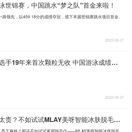
泳世锦赛，中国跳水“梦之队”首金来啦！
一路领先，以459 18分的成绩夺冠，揽下本届世锦赛跳水项目首金。
2022-06-27
每日报道：男选手19年来首次颗粒无收 中国游泳成绩退步明显
2022-06-27
去美容院脱毛太贵？不如试试MLAY美呀智能冰肤脱毛仪！
贵又麻烦？那还不如试试家用脱毛仪——MLAY美呀智能冰肤脱毛