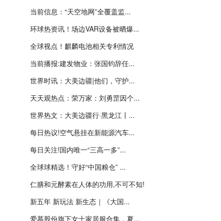
当前信息：“天空地网”全覆盖监...
环球热资讯！场边VAR设备被晒爆...
全球视点！麒麟电池相关专利情况
当前播报:建发物业：张国钧辞任...
世界时讯：大美边疆|他们，守护...
天天观热点：荣万家：刘勇罡因个...
世界热文：大美边疆行·黑龙江丨...
每日热议!空气悬挂在新能源汽车...
每日关注!国内唯一“三高一多”...
全球球精选！守好“中国粮仓” ...
仁膳和元酵素在人体的功用,不可不知!
新五年 新玩法 新生态｜《大国...
爱慕股份旗下女士家居服合集，夏...