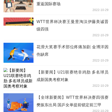
重返国际赛场
2022-10-29
WTT世界杯决赛王曼昱淘汰伊藤美诚晋
级四强
2022-10-29
花滑大奖赛手术部位疼痛加剧 金博洋因
伤缺席
2022-10-29
【新要闻】U21联赛绝非鸡肋 多名球员
成新国奥考察对象
2022-10-29
【全球新要闻】WTT世界杯决赛四强赛
樊振东出局 国乒女单提前锁定前三甲
2022-10-29