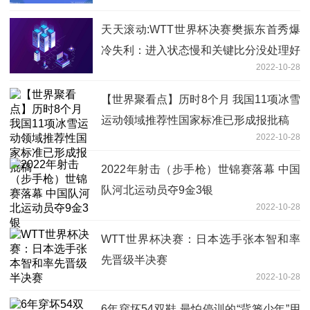
天天滚动:WTT世界杯决赛樊振东首秀爆
冷失利：进入状态慢和关键比分没处理好
2022-10-28
【世界聚看点】历时8个月 我国11项冰雪
运动领域推荐性国家标准已形成报批稿
2022-10-28
2022年射击（步手枪）世锦赛落幕 中国
队河北运动员夺9金3银
2022-10-28
WTT世界杯决赛：日本选手张本智和率
先晋级半决赛
2022-10-28
6年穿坏54双鞋 最怕停训的“背篓少年”用