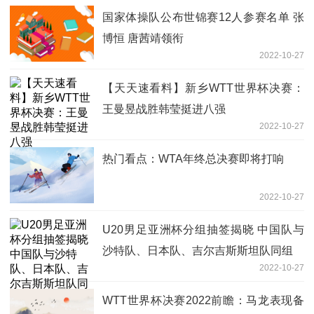
国家体操队公布世锦赛12人参赛名单 张
博恒 唐茜靖领衔
2022-10-27
【天天速看料】新乡WTT世界杯决赛：
王曼昱战胜韩莹挺进八强
2022-10-27
热门看点：WTA年终总决赛即将打响
2022-10-27
U20男足亚洲杯分组抽签揭晓 中国队与
沙特队、日本队、吉尔吉斯斯坦队同组
2022-10-27
WTT世界杯决赛2022前瞻：马龙表现备