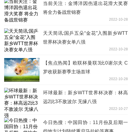
当前关注：金博洋因伤退出花滑大奖赛
将全力备战世锦赛
2022-10-28
天天简讯:国乒五朵“金花”入围新乡WTT
世界杯决赛女单八强
2022-10-28
【焦点热闻】欧联杯曼联3比0谢尔夫 C
罗收获新赛季主场首球
2022-10-28
环球最新：新乡WTT世界杯决赛：林高
远2比3不敌波尔 无缘八强
2022-10-27
今日热搜：中国田协：11月份及后期一
些地方计划陆续重启马拉松等赛事