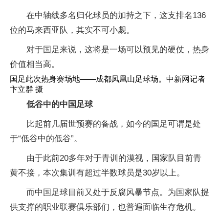
在中轴线多名归化球员的加持之下，这支排名136
位的马来西亚队，其实不可小觑。
对于国足来说，这将是一场可以预见的硬仗，热身
价值相当高。
国足此次热身赛场地——成都凤凰山足球场。中新网记者
卞立群 摄
低谷中的中国足球
比起前几届世预赛的备战，如今的国足可谓是处
于“低谷中的低谷”。
由于此前20多年对于青训的漠视，国家队目前青
黄不接，本次集训有超过半数球员是30岁以上。
而中国足球目前又处于反腐风暴节点。为国家队提
供支撑的职业联赛俱乐部们，也普遍面临生存危机。