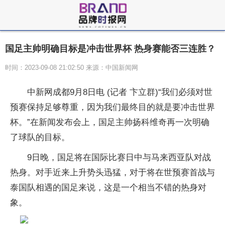
国足主帅明确目标是冲击世界杯 热身赛能否三连胜？
时间：2023-09-08 21:02:50 来源：中国新闻网
中新网成都9月8日电 (记者 卞立群)“我们必须对世
预赛保持足够尊重，因为我们最终目的就是要冲击世界
杯。”在新闻发布会上，国足主帅扬科维奇再一次明确
了球队的目标。
9日晚，国足将在国际比赛日中与马来西亚队对战
热身。对手近来上升势头迅猛，对于将在世预赛首战与
泰国队相遇的国足来说，这是一个相当不错的热身对
象。