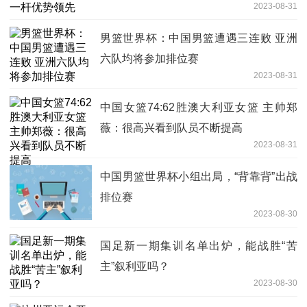
2023-08-31
男篮世界杯：中国男篮遭遇三连败 亚洲
六队均将参加排位赛
2023-08-31
中国女篮74:62胜澳大利亚女篮 主帅郑
薇：很高兴看到队员不断提高
2023-08-31
中国男篮世界杯小组出局，“背靠背”出战
排位赛
2023-08-30
国足新一期集训名单出炉，能战胜“苦
主”叙利亚吗？
2023-08-30