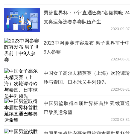
男篮世界杯：7个“直通巴黎”名额揭晓 24
支奥运落选赛参赛队伍产生
2023-09-07
2023中网参赛阵容发布 男子世界前十中
9人参赛
2023-08-31
中国女子高尔夫精英赛（上海）次轮谭玲
玲与泰国、日本球员并列领先
2023-08-31
中国男篮取得本届世界杯首胜 延续直通
巴黎奥运希望
2023-08-31
中国男篮战胜安哥拉男篮迎本届世界杯首