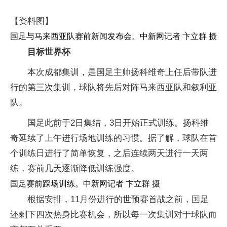
【资料图】
国足与马来西亚队赛前新闻发布会。中新网记者 卞立群 摄
目标世界杯
本次成都集训，是国足主帅扬科维奇上任后带队进
行的第三次集训，球队将先后对阵马来西亚队和叙利亚
队。
国足此前于2日集结，3日开始正式训练。扬科维
奇延续了上午进行场地训练的习惯。据了解，球队在首
个训练日进行了简单恢复，之后连续两天进行一天两
练，赛前几天逐渐降低训练强度。
国足赛前踩场训练。中新网记者 卞立群 摄
根据安排，11月份进行的世预赛首战之前，国足
还剩下四次热身比赛机会，所以每一次集训对于球队而