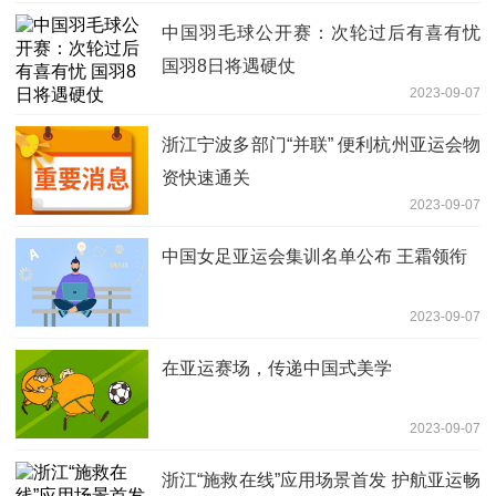
中国羽毛球公开赛：次轮过后有喜有忧
国羽8日将遇硬仗
2023-09-07
浙江宁波多部门“并联” 便利杭州亚运会物
资快速通关
2023-09-07
中国女足亚运会集训名单公布 王霜领衔
2023-09-07
在亚运赛场，传递中国式美学
2023-09-07
浙江“施救在线”应用场景首发 护航亚运畅