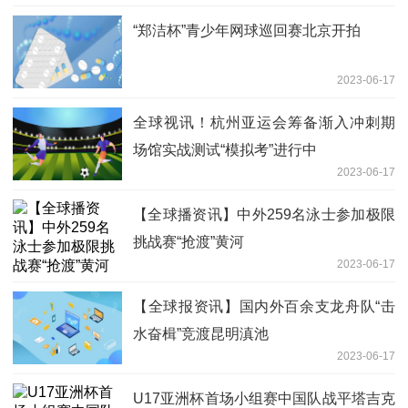
“郑洁杯”青少年网球巡回赛北京开拍
2023-06-17
全球视讯！杭州亚运会筹备渐入冲刺期
场馆实战测试“模拟考”进行中
2023-06-17
【全球播资讯】中外259名泳士参加极限
挑战赛“抢渡”黄河
2023-06-17
【全球报资讯】国内外百余支龙舟队“击
水奋楫”竞渡昆明滇池
2023-06-17
U17亚洲杯首场小组赛中国队战平塔吉克