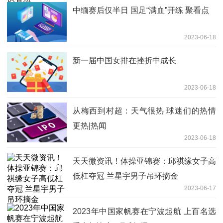
中缅赛后仅半日 国足“满血”开练 聚看点
2023-06-18
新一届中国女排在挫折中成长
2023-06-18
从梅西到村超：天气很热 球迷们的热情
更热|热闻
2023-06-18
天天微资讯！体操亚锦赛：邱祺缘女子高
低杠夺冠 兰星宇男子吊环摘金
2023-06-17
2023年中国家帆赛在宁波起航 上百名选