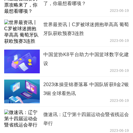
了，你最想看哪项？
2023-06-19
世界最资讯丨C罗被球迷拥抱举高高 葡萄
牙队获欧预赛3连胜
2023-06-19
中国篮协K8平台助力中国篮球数字化建
设
2023-06-19
2023体操亚锦赛落幕 中国队斩获8金2银
3铜 全球看热讯
2023-06-19
微速讯：辽宁第十四届运动会暨省残运会
举行
2023-06-19