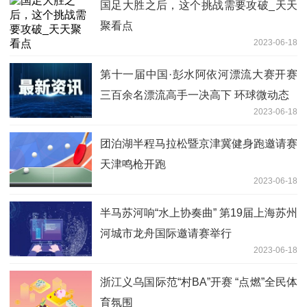
国足大胜之后，这个挑战需要攻破_天天
聚看点
2023-06-18
第十一届中国·彭水阿依河漂流大赛开赛
三百余名漂流高手一决高下 环球微动态
2023-06-18
团泊湖半程马拉松暨京津冀健身跑邀请赛
天津鸣枪开跑
2023-06-18
半马苏河响“水上协奏曲” 第19届上海苏州
河城市龙舟国际邀请赛举行
2023-06-18
浙江义乌国际范“村BA”开赛 “点燃”全民体
育氛围