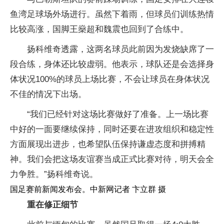
鱼湾足球场外场进行。虽然下着雨，但球员们训练热情
比较高涨，国脚王燊超和魏震也回到了合练中。
扬科维奇透露，这两名球员此前因为发烧缺席了一
段合练，身体还比较虚弱。他表示，球队还是会选择身
体状况100%的球员上场比赛，不会让球员在身体状况
不佳的情况下出场。
“我们已经针对这场比赛做好了准备。上一场比赛
中好的一面要继续保持，同时还要在进攻组织和稳定性
方面展现出进步，也希望队伍保持谦虚态度和拼搏精
神。我们会把这场友谊赛当成正式比赛对待，明天会全
力争胜。”扬科维奇说。
国足赛前新闻发布会。中新网记者 卞立群 摄
重在修正细节