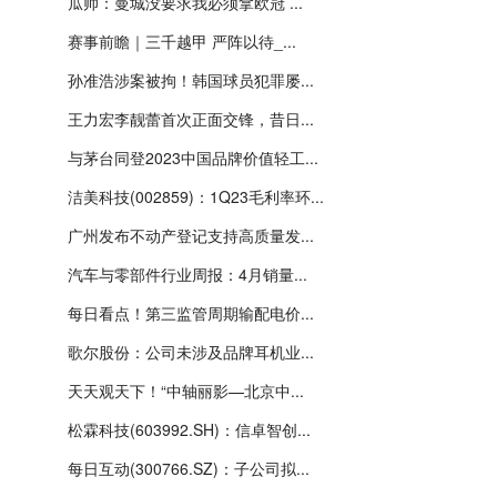
瓜帅：曼城没要求我必须拿欧冠 ...
赛事前瞻｜三千越甲 严阵以待_...
孙准浩涉案被拘！韩国球员犯罪屡...
王力宏李靓蕾首次正面交锋，昔日...
与茅台同登2023中国品牌价值轻工...
洁美科技(002859)：1Q23毛利率环...
广州发布不动产登记支持高质量发...
汽车与零部件行业周报：4月销量...
每日看点！第三监管周期输配电价...
歌尔股份：公司未涉及品牌耳机业...
天天观天下！“中轴丽影—北京中...
松霖科技(603992.SH)：信卓智创...
每日互动(300766.SZ)：子公司拟...