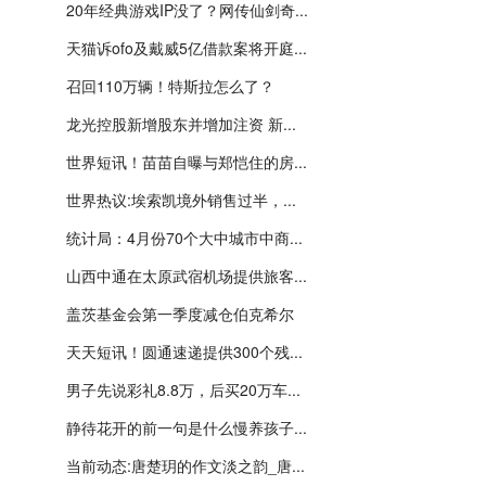
20年经典游戏IP没了？网传仙剑奇...
天猫诉ofo及戴威5亿借款案将开庭...
召回110万辆！特斯拉怎么了？
龙光控股新增股东并增加注资 新...
世界短讯！苗苗自曝与郑恺住的房...
世界热议:埃索凯境外销售过半，...
统计局：4月份70个大中城市中商...
山西中通在太原武宿机场提供旅客...
盖茨基金会第一季度减仓伯克希尔
天天短讯！圆通速递提供300个残...
男子先说彩礼8.8万，后买20万车...
静待花开的前一句是什么慢养孩子...
当前动态:唐楚玥的作文淡之韵_唐...