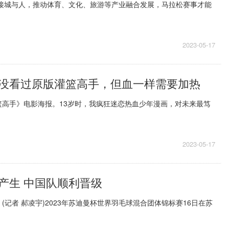
连接城与人，推动体育、文化、旅游等产业融合发展，马拉松赛事才能
2023-05-17
没看过原版灌篮高手，但血一样需要加热
篮高手》电影海报。13岁时，我疯狂迷恋热血少年漫画，对未来最笃
2023-05-17
产生 中国队顺利晋级
 (记者 郝凌宇)2023年苏迪曼杯世界羽毛球混合团体锦标赛16日在苏