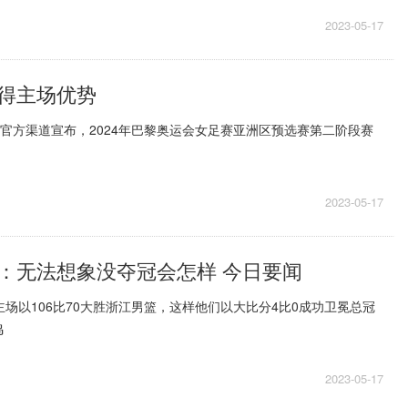
2023-05-17
得主场优势
过官方渠道宣布，2024年巴黎奥运会女足赛亚洲区预选赛第二阶段赛
2023-05-17
：无法想象没夺冠会怎样 今日要闻
主场以106比70大胜浙江男篮，这样他们以大比分4比0成功卫冕总冠
鸣
2023-05-17