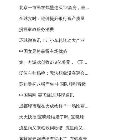
北京一市民在鹤壁连买12套房，最...
全球实时：稳健提升银行资产质量
提振家政服务消费
环球微资讯！让小车轮转动大产业
中国女足将获得主场优势
第一方游戏创收279亿美元，《王...
辽篮主帅杨鸣：无法想象没夺冠会...
苏迪曼杯八强产生 中国队顺利晋级
中国男网 突飞猛进|环球通讯
成都球市现在火成啥样？一场比赛...
天天快报!宝晓峰结婚了吗_宝晓峰
流星雨又来临歌词歌谱_流星雨又...
东软睿云网成绩查询不了_东软睿云