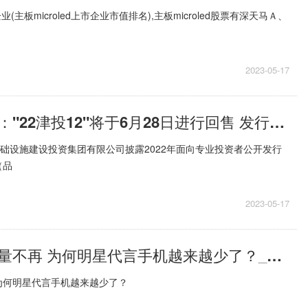
企业(主板microled上市企业市值排名),主板microled股票有深天马Ａ、
、
2023-05-17
天津城投集团："22津投12"将于6月28日进行回售 发行规模5.7亿元 观热点
基础设施建设投资集团有限公司披露2022年面向专业投资者公开发行
（品
2023-05-17
频繁翻车、流量不再 为何明星代言手机越来越少了？_世界快资讯
为何明星代言手机越来越少了？