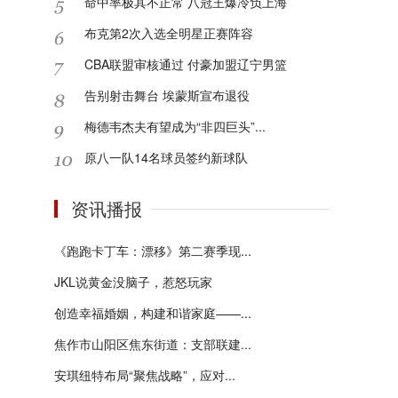
命中率极其不正常 八冠王爆冷负上海
布克第2次入选全明星正赛阵容
CBA联盟审核通过 付豪加盟辽宁男篮
告别射击舞台 埃蒙斯宣布退役
梅德韦杰夫有望成为“非四巨头”...
原八一队14名球员签约新球队
资讯播报
《跑跑卡丁车：漂移》第二赛季现...
JKL说黄金没脑子，惹怒玩家
创造幸福婚姻，构建和谐家庭——...
焦作市山阳区焦东街道：支部联建...
安琪纽特布局“聚焦战略”，应对...