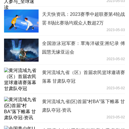
2023-05-03
天天快资讯：2023赛季中超联赛第4轮战
罢 8场比赛场均观众人数超2万
2023-05-03
全国游泳冠军赛：覃海洋破亚洲纪录 傅
园慧无缘亚运会
2023-05-02
黄河流域九省（区）首届农民篮球邀请赛
落幕 甘肃队夺冠
2023-05-02
黄河流域九省(区)首届“村BA”落下帷幕 甘
肃队夺冠-资讯
2023-05-02