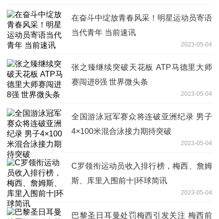
在奋斗中绽放青春风采！明星运动员寄语
当代青年 当前速讯
2023-05-04
张之臻继续突破天花板 ATP马德里大师
赛闯进8强 世界微头条
2023-05-04
全国游泳冠军赛众将连破亚洲纪录 男子
4×100米混合泳接力期待突破
2023-05-04
C罗领衔运动员收入排行榜，梅西、詹姆
斯、库里入围前十|环球简讯
2023-05-04
巴黎圣日耳曼处罚梅西引发关注 梅西前