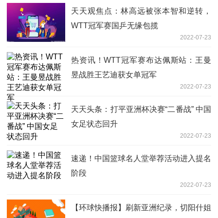
天天观焦点：林高远被张本智和逆转，
WTT冠军赛国乒无缘包揽
2022-07-23
热资讯！WTT冠军赛布达佩斯站：王曼
昱战胜王艺迪获女单冠军
2022-07-23
天天头条：打平亚洲杯决赛“二番战” 中国
女足状态回升
2022-07-23
速递！中国篮球名人堂举荐活动进入提名
阶段
2022-07-23
【环球快播报】刷新亚洲纪录，切阳什姐