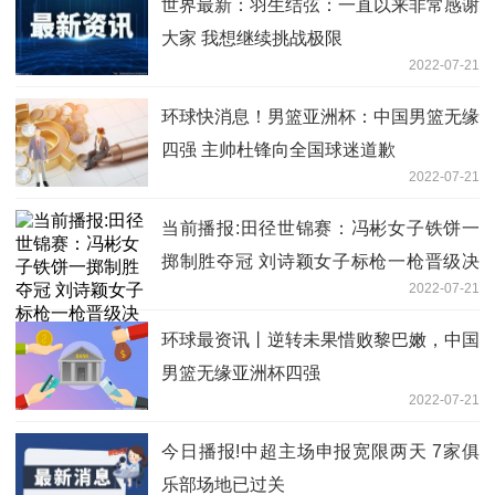
世界最新：羽生结弦：一直以来非常感谢
大家 我想继续挑战极限
2022-07-21
环球快消息！男篮亚洲杯：中国男篮无缘
四强 主帅杜锋向全国球迷道歉
2022-07-21
当前播报:田径世锦赛：冯彬女子铁饼一
掷制胜夺冠 刘诗颖女子标枪一枪晋级决
2022-07-21
赛
环球最资讯丨逆转未果惜败黎巴嫩，中国
男篮无缘亚洲杯四强
2022-07-21
今日播报!中超主场申报宽限两天 7家俱
乐部场地已过关