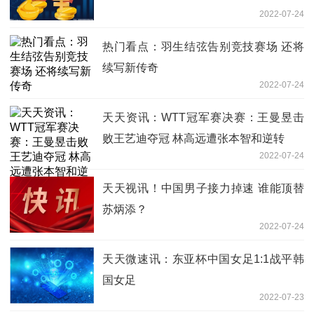
2022-07-24
热门看点：羽生结弦告别竞技赛场 还将
续写新传奇
2022-07-24
天天资讯：WTT冠军赛决赛：王曼昱击
败王艺迪夺冠 林高远遭张本智和逆转
2022-07-24
天天视讯！中国男子接力掉速 谁能顶替
苏炳添？
2022-07-24
天天微速讯：东亚杯中国女足1:1战平韩
国女足
2022-07-23