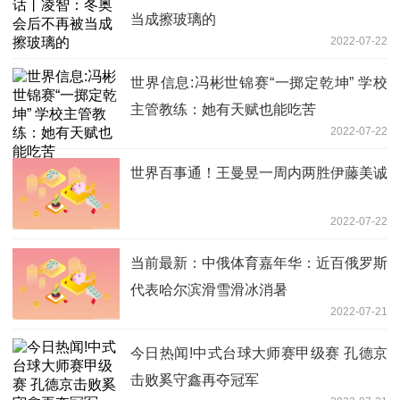
当成擦玻璃的
2022-07-22
世界信息:冯彬世锦赛“一掷定乾坤” 学校
主管教练：她有天赋也能吃苦
2022-07-22
世界百事通！王曼昱一周内两胜伊藤美诚
2022-07-22
当前最新：中俄体育嘉年华：近百俄罗斯
代表哈尔滨滑雪滑冰消暑
2022-07-21
今日热闻!中式台球大师赛甲级赛 孔德京
击败奚守鑫再夺冠军