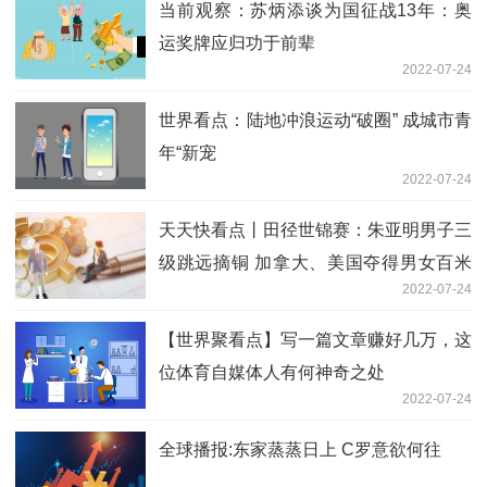
当前观察：苏炳添谈为国征战13年：奥
运奖牌应归功于前辈
2022-07-24
世界看点：陆地冲浪运动“破圈” 成城市青
年“新宠
2022-07-24
天天快看点丨田径世锦赛：朱亚明男子三
级跳远摘铜 加拿大、美国夺得男女百米
2022-07-24
接力冠军
【世界聚看点】写一篇文章赚好几万，这
位体育自媒体人有何神奇之处
2022-07-24
全球播报:东家蒸蒸日上 C罗意欲何往