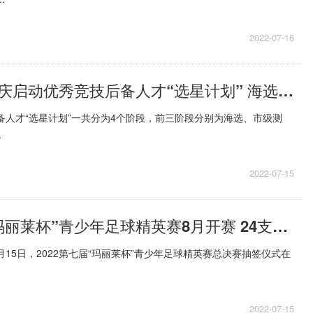
2022-07-16
全球速看：重庆启动优秀竞技后备人才“选星计划” 海选竞技体育好苗子
后备人才“选星计划”一共分为4个阶段，前三阶段分别为海选、市级测
.
2022-07-15
焦点速读：“玛丽莱杯”青少年足球精英赛8月开赛 24支球队长沙论“足”
月15日，2022第七届“玛丽莱杯”青少年足球精英赛总决赛抽签仪式在
2022-07-15