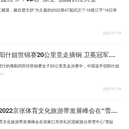
横渡，极目楚天舒”为主题的2022第47届武汉“7·16渡江节”16日举
2022-07-16
世界头条：切阳什姐世锦赛20公里竞走摘铜 卫冕冠军刘虹第5
进行的俄勒冈田径世锦赛女子20公里竞走决赛中，中国选手切阳什姐
..
2022-07-16
世界新动态：2022京张体育文化旅游带发展峰会在“雪如意”举办
张体育文化旅游带发展峰会在张家口市崇礼区国家跳台滑雪中心“雪如
.