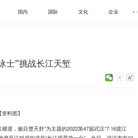
国内
国际
文化
企业
“泳士”挑战长江天堑
【资料图】
江横渡，极目楚天舒”为主题的2022第47届武汉“7·16渡江
抢渡至江对岸的武昌“长江观景第一台”。当日，武汉市内10