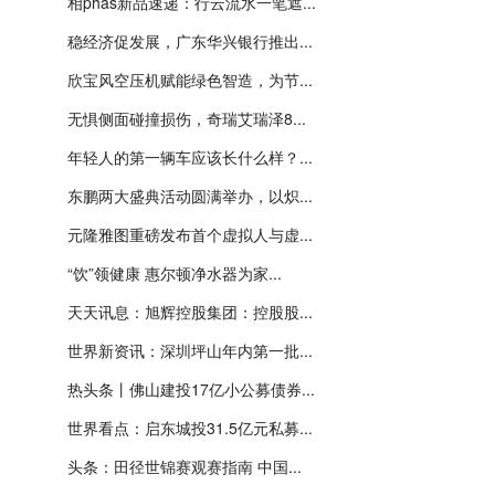
相phas新品速递：行云流水一笔遮...
稳经济促发展，广东华兴银行推出...
欣宝风空压机赋能绿色智造，为节...
无惧侧面碰撞损伤，奇瑞艾瑞泽8...
年轻人的第一辆车应该长什么样？...
东鹏两大盛典活动圆满举办，以炽...
元隆雅图重磅发布首个虚拟人与虚...
“饮”领健康 惠尔顿净水器为家...
天天讯息：旭辉控股集团：控股股...
世界新资讯：深圳坪山年内第一批...
热头条丨佛山建投17亿小公募债券...
世界看点：启东城投31.5亿元私募...
头条：田径世锦赛观赛指南 中国...