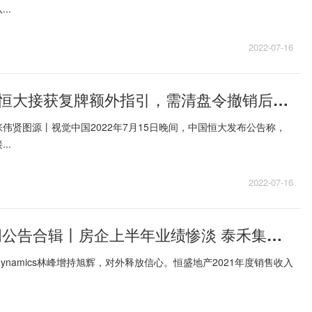
..
2022-07-16
全球即时看！恒大接获复牌额外指引，需清盘令撤销后方可恢复上市
伟贤图源丨视觉中国2022年7月15日晚间，中国恒大发布公告称，
..
2022-07-16
动态焦点:一周公告合辑丨房企上半年业绩惨淡 泰禾集团预亏至多22亿
ssdynamics林峰增持旭辉，对外释放信心。恒盛地产2021年度销售收入