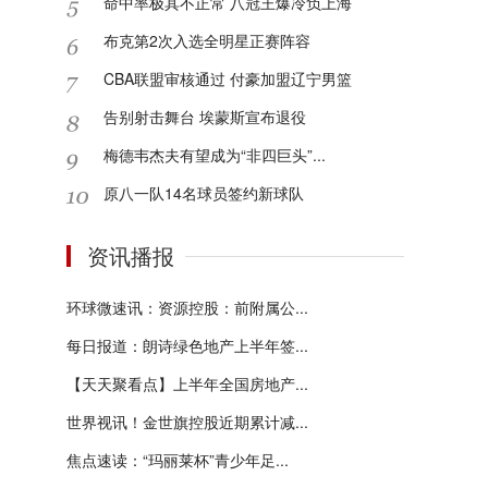
命中率极其不正常 八冠王爆冷负上海
布克第2次入选全明星正赛阵容
CBA联盟审核通过 付豪加盟辽宁男篮
告别射击舞台 埃蒙斯宣布退役
梅德韦杰夫有望成为“非四巨头”...
原八一队14名球员签约新球队
资讯播报
环球微速讯：资源控股：前附属公...
每日报道：朗诗绿色地产上半年签...
【天天聚看点】上半年全国房地产...
世界视讯！金世旗控股近期累计减...
焦点速读：“玛丽莱杯”青少年足...