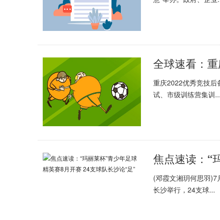
重庆2022优秀竞技
试、市级训练营集训..
(邓霞文湘玥何思羽)7
长沙举行，24支球...