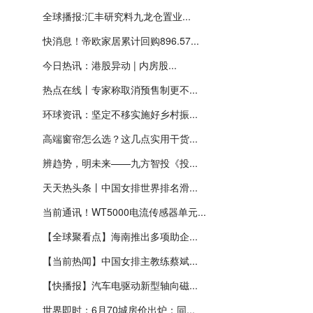
全球播报:汇丰研究料九龙仓置业...
快消息！帝欧家居累计回购896.57...
今日热讯：港股异动 | 内房股...
热点在线丨专家称取消预售制更不...
环球资讯：坚定不移实施好乡村振...
高端窗帘怎么选？这几点实用干货...
辨趋势，明未来——九方智投《投...
天天热头条丨中国女排世界排名滑...
当前通讯！WT5000电流传感器单元...
【全球聚看点】海南推出多项助企...
【当前热闻】中国女排主教练蔡斌...
【快播报】汽车电驱动新型轴向磁...
世界即时：6月70城房价出炉：同...