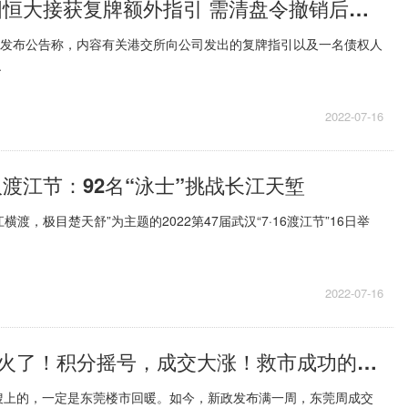
每日热闻!中国恒大接获复牌额外指引 需清盘令撤销后方可恢复上市
大发布公告称，内容有关港交所向公司发出的复牌指引以及一名债权人
.
2022-07-16
汉渡江节：92名“泳士”挑战长江天堑
横渡，极目楚天舒”为主题的2022第47届武汉“7·16渡江节”16日举
2022-07-16
天天新动态：火了！积分摇号，成交大涨！救市成功的城市终于出现了！
搜上的，一定是东莞楼市回暖。如今，新政发布满一周，东莞周成交