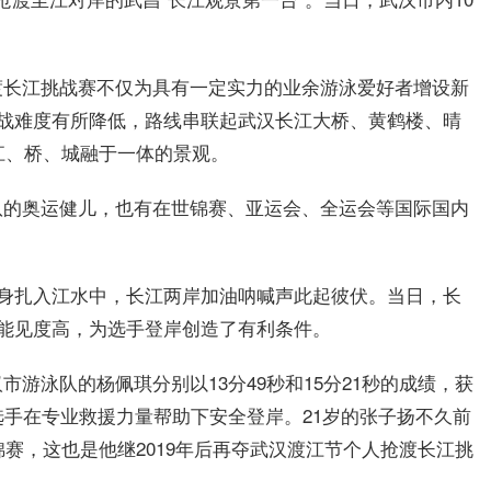
渡长江挑战赛不仅为具有一定实力的业余游泳爱好者增设新
挑战难度有所降低，路线串联起武汉长江大桥、黄鹤楼、晴
江、桥、城融于一体的景观。
队的奥运健儿，也有在世锦赛、亚运会、全运会等国际国内
纵身扎入江水中，长江两岸加油呐喊声此起彼伏。当日，长
/s，能见度高，为选手登岸创造了有利条件。
游泳队的杨佩琪分别以13分49秒和15分21秒的成绩，获
选手在专业救援力量帮助下安全登岸。21岁的张子扬不久前
锦赛，这也是他继2019年后再夺武汉渡江节个人抢渡长江挑